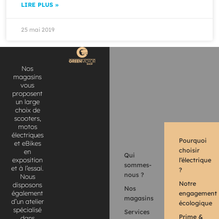
LIRE PLUS »
25 mai 2019
Nos
magasins
vous
proposent
un large
choix de
scooters,
motos
électriques
Pourquoi
et eBikes
choisir
en
Qui
l’électrique
exposition
sommes-
et à l’essai.
?
nous ?
Nous
Notre
disposons
Nos
engagement
également
magasins
d’un atelier
écologique
spécialisé
Services
Prime &
dans