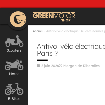
Accueil
•
Antivol vélo électrique : Quelles normes
Antivol vélo électriq
Scooters
Paris ?
2 juin 2026
Morgan de Riberolles
Motos
E-Bikes