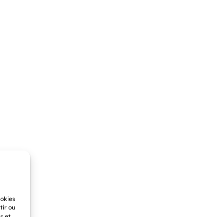
ookies
tir ou
s et