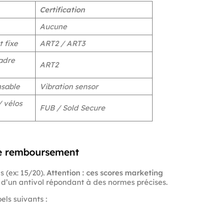
Certification
Aucune
 fixe
ART2 / ART3
adre
ART2
sable
Vibration sensor
/ vélos
FUB / Sold Secure
tre remboursement
s (ex: 15/20).
Attention : ces scores marketing
 d’un antivol répondant à des normes précises.
ls suivants :