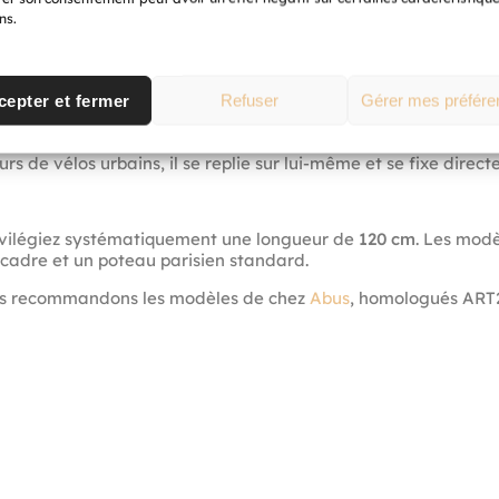
ns.
 110cm ART 2 de la marque ABUS
cepter et fermer
Refuser
Gérer mes préfére
mis idéal pour le vélotaf
eurs de vélos urbains, il se replie sur lui-même et se fixe dire
vilégiez systématiquement une longueur de
120 cm
. Les modè
e cadre et un poteau parisien standard.
 recommandons les modèles de chez
Abus
, homologués ART2,