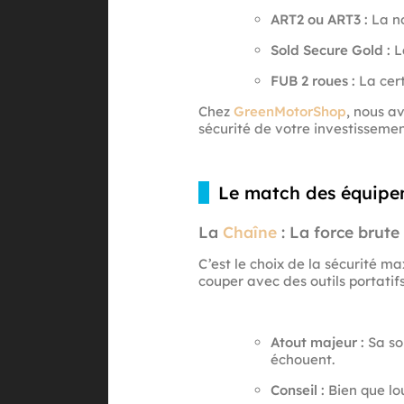
ART2 ou ART3 :
La no
Sold Secure Gold :
L
FUB 2 roues :
La cert
Chez
GreenMotorShop
, nous a
sécurité de votre investissemen
Le match des équipem
La
Chaîne
: La force brute
C’est le choix de la sécurité 
couper avec des outils portatifs
Atout majeur :
Sa so
échouent.
Conseil :
Bien que lou