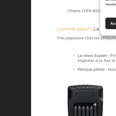
fonctio
Chaine IVEN 8210 Ø8 mm
Ac
L’antivol pliant
: Le compro
Très populaire chez les utilisat
Le choix Expert :
Pri
englober à la fois l
Marque phare :
Nous