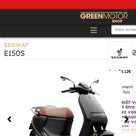
SEGWAY
E150S
Soit
74.12€
/ mois
avec
financement
en
48
fois
avec
Un crédit 
et doit êtr
Vérifiez vo
de rembou
avant de v
engager.
Cliquer pour en