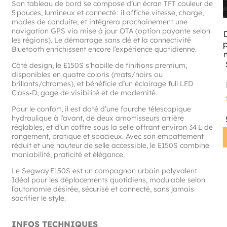
Son tableau de bord se compose d’un écran TFT couleur de
5 pouces, lumineux et connecté : il affiche vitesse, charge,
modes de conduite, et intégrera prochainement une
navigation GPS via mise à jour OTA (option payante selon
les régions)
.
Le démarrage sans clé et la connectivité
Bluetooth enrichissent encore l’expérience quotidienne.
Côté design, le E150S s’habille de finitions premium,
disponibles en quatre coloris (mats/noirs ou
brillants/chromes), et bénéficie d’un éclairage full LED
Class‑D, gage de visibilité et de modernité.
Pour le confort, il est doté d’une fourche télescopique
hydraulique à l’avant, de deux amortisseurs arrière
réglables, et d’un coffre sous la selle offrant environ 34 L de
rangement, pratique et spacieux.
Avec son empattement
réduit et une hauteur de selle accessible, le E150S combine
maniabilité, praticité et élégance.
Le Segway E150S est un compagnon urbain polyvalent .
Idéal pour les déplacements quotidiens, modulable selon
l’autonomie désirée, sécurisé et connecté, sans jamais
sacrifier le style.
INFOS TECHNIQUES