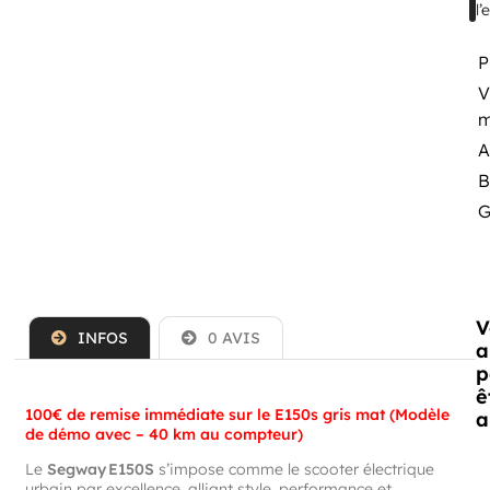
l’
P
V
m
A
B
G
V
INFOS
0 AVIS
a
p
ê
100€ de remise immédiate sur le E150s gris mat (Modèle
a
de démo avec – 40 km au compteur)
Le
Segway E150S
s’impose comme le scooter électrique
urbain par excellence, alliant style, performance et