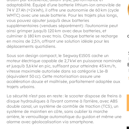
adaptabilité. Équipé d’une batterie lithium‑ion amovible de
74 V 27 Ah (≈2 kWh), il offre une autonomie de 60 km (cycle
WMTC) avec une seule batterie. Pour les trajets plus longs,
vous pouvez ajouter jusqu’à deux batteries
supplémentaires (vendues séparément) : l’autonomie peut
ainsi grimper jusqu’à 120 km avec deux batteries, et
culminer à 180 km avec trois.
Chaque batterie se recharge
en moins de 2,5 h, offrant une solution idéale pour les
déplacements quotidiens.
Sous son design compact, le Segway E150S cache un
moteur électrique capable de 2,7 kW en puissance nominale
et jusqu’à 3,6 kW en pic, suffisant pour atteindre 45 km/h,
vitesse maximale autorisée dans sa catégorie L1e-B
(équivalent 50 cc)
.
Cette motorisation assure une
accélération douce et maîtrisée, parfaitement adaptée aux
trajets urbains.
La sécurité n’est pas en reste : le scooter dispose de freins à
disque hydrauliques à l’avant comme à l’arrière, avec ABS
double canal, un système de contrôle de traction (TCS), un
système de maintien en côte, sans oublier la marche
arrière, le verrouillage automatique du guidon et même une
alarme avec géolocalisation via smartphone.