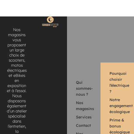
Nos
magasins
vous
proposent
un large
choix de
scooters,
motos
électriques
Pourquoi
et eBikes
choisir
en
Qui
l’électrique
exposition
sommes-
et à l’essai.
?
nous ?
Nous
Notre
disposons
Nos
engagement
également
magasins
d’un atelier
écologique
spécialisé
Services
Prime &
dans
Contact
bonus
l’entretien,
la
écologique
Nos