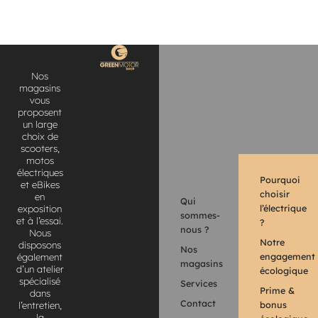
Nos
magasins
vous
proposent
un large
choix de
scooters,
motos
électriques
Pourquoi
et eBikes
choisir
en
Qui
l’électrique
exposition
sommes-
et à l’essai.
?
nous ?
Nous
Notre
disposons
Nos
engagement
également
magasins
d’un atelier
écologique
spécialisé
Services
Prime &
dans
Contact
bonus
l’entretien,
la