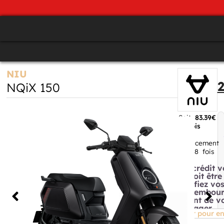
NIU
NQiX 150
Soit
83.39€
/ mois
avec
financement
en
48
fois
avec
Un crédit 
et doit êtr
Vérifiez vo
de rembou
avant de v
engager.
Cliquer pour en