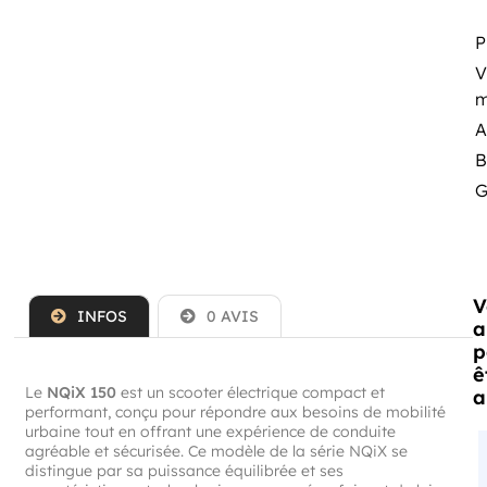
P
V
m
A
B
G
V
INFOS
0 AVIS
a
p
ê
Le
NQiX 150
est un scooter électrique compact et
a
performant, conçu pour répondre aux besoins de mobilité
urbaine tout en offrant une expérience de conduite
agréable et sécurisée. Ce modèle de la série NQiX se
distingue par sa puissance équilibrée et ses