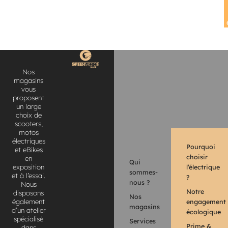
Nos
magasins
vous
proposent
un large
choix de
scooters,
motos
électriques
Pourquoi
et eBikes
choisir
en
Qui
l’électrique
exposition
sommes-
et à l’essai.
?
nous ?
Nous
Notre
disposons
Nos
engagement
également
magasins
d’un atelier
écologique
spécialisé
Services
Prime &
dans