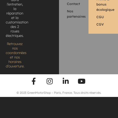
Contact
bonus
l’entretien,
la
écologique
Nos
réparation
partenaires
CGU
et la
customisation
CGV
des 2
roues
électriques.
Retrouvez
nos
coordonnées
et nos
horaires
d’ouverture.
© 2023 GreenMotorShop – Paris, France. Tous droits réservés.