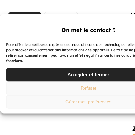
V
INFOS
0 AVIS
a
p
On met le contact ?
ê
a
Dosseret compatible avec tous les modèles de la
Pour offrir les meilleures expériences, nous utilisons des technologies telle
série NQiX
pour stocker et/ou accéder aux informations des appareils. Le fait de ne 
retirer son consentement peut avoir un effet négatif sur certaines caracté
fonctions.
Vis de fixation fournies
Accepter et fermer
Refuser
Gérer mes préférences