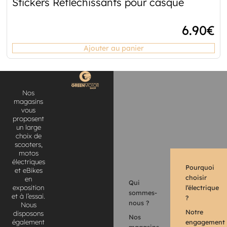
Stickers Réfléchissants pour casque
6.90
€
Ajouter au panier
Nos
magasins
vous
proposent
un large
choix de
scooters,
motos
électriques
Pourquoi
et eBikes
choisir
en
Qui
l’électrique
exposition
sommes-
et à l’essai.
?
nous ?
Nous
Notre
disposons
Nos
engagement
également
magasins