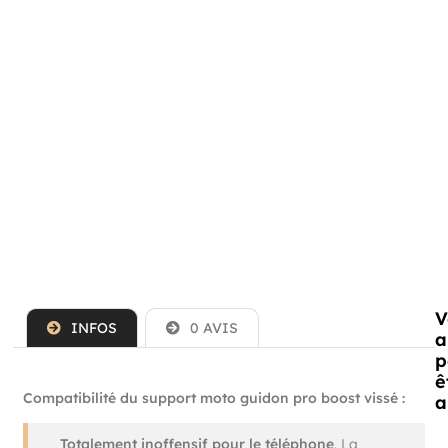
V
INFOS
0 AVIS
a
p
ê
Compatibilité du support moto guidon pro boost vissé :
a
Totalement inoffensif pour le téléphone
. La