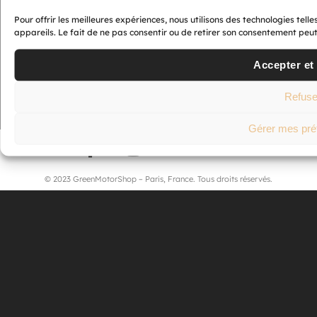
des 2
roues
Pour offrir les meilleures expériences, nous utilisons des technologies tel
électriques.
appareils. Le fait de ne pas consentir ou de retirer son consentement peut 
Retrouvez
nos
Accepter et
coordonnées
et nos
horaires
Refuse
d’ouverture.
Gérer mes pré
© 2023 GreenMotorShop – Paris, France. Tous droits réservés.