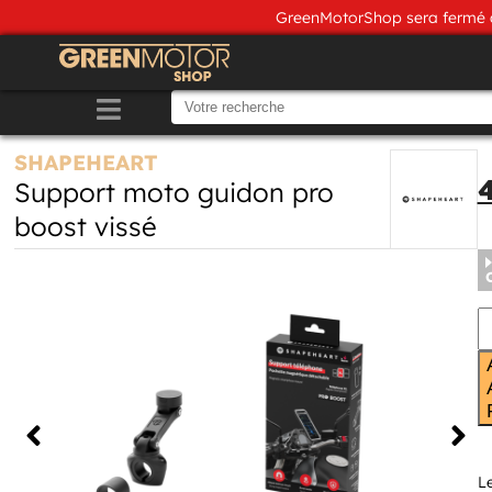
GreenMotorShop sera fermé du
SHAPEHEART
Support moto guidon pro
boost vissé
L