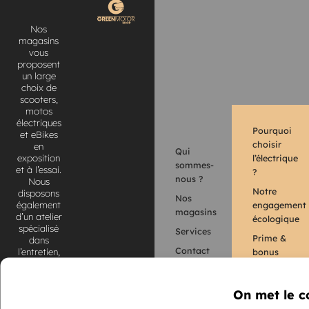
Nos
magasins
vous
proposent
un large
choix de
scooters,
motos
électriques
Pourquoi
et eBikes
choisir
en
Qui
l’électrique
exposition
sommes-
et à l’essai.
?
nous ?
Nous
Notre
disposons
Nos
engagement
également
magasins
d’un atelier
écologique
spécialisé
Services
Prime &
dans
Contact
bonus
l’entretien,
la
écologique
Nos
réparation
partenaires
CGU
et la
On met le c
customisation
CGV