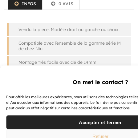
INFOS
0 AVIS
Vendu la pièce. Modèle droit ou gauche au choix.
Compatible avec l’ensemble de la gamme série M
de chez Niu
Montage très facile avec clé de 14mm
On met le contact ?
Pour offrir les meilleures expériences, nous utilisons des technologies tell
et/ou accéder aux informations des appareils. Le fait de ne pas consenti
Nos
peut avoir un effet négatif sur certaines caractéristiques et fonctions.
magasins
vous
proposent
Accepter et fermer
un large
choix de
scooters,
Refuser