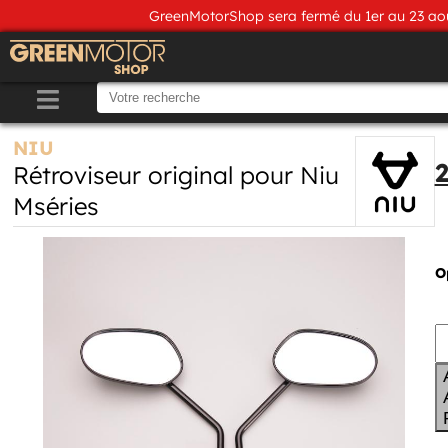
GreenMotorShop sera fermé du 1er au 23 août
NIU
Rétroviseur original pour Niu
Mséries
O