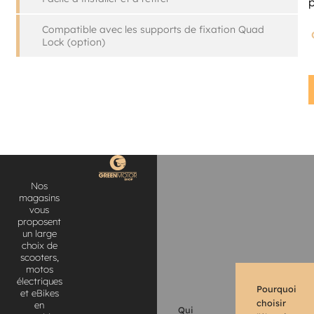
Compatible avec les supports de fixation Quad
Lock (option)
Nos
magasins
vous
proposent
un large
choix de
scooters,
motos
électriques
Pourquoi
et eBikes
choisir
en
Qui