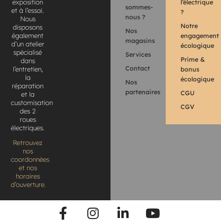
l’électrique
exposition
sommes-
et à l’essai.
?
nous ?
Nous
Notre
disposons
Nos
engagement
également
magasins
d’un atelier
écologique
spécialisé
Services
Prime &
dans
Contact
bonus
l’entretien,
la
écologique
Nos
réparation
partenaires
CGU
et la
customisation
CGV
des 2
roues
électriques.
Retrouvez
nos
coordonnées
et nos
horaires
d’ouverture.