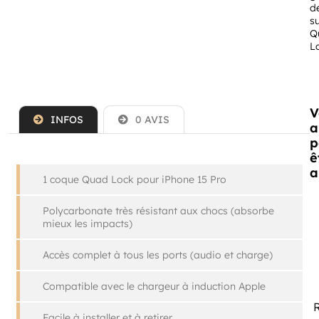
d
s
Q
L
V
INFOS
0 AVIS
a
p
ê
a
1 coque Quad Lock pour iPhone 15 Pro
Polycarbonate très résistant aux chocs (absorbe
mieux les impacts)
Accès complet à tous les ports (audio et charge)
Compatible avec le chargeur à induction Apple
R
Facile à installer et à retirer