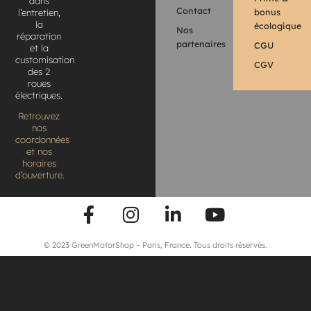
dans
Contact
bonus
l’entretien,
la
écologique
Nos
réparation
partenaires
CGU
et la
customisation
CGV
des 2
roues
électriques.
Retrouvez
nos
coordonnées
et nos
horaires
d’ouverture.
© 2023 GreenMotorShop – Paris, France. Tous droits réservés.