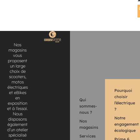
Nos
magasins
vous
proposent
un large
choix de
scooters,
motos
électriques
Pourquoi
et eBikes
choisir
en
Qui
l’électrique
exposition
sommes-
et à l’essai.
?
nous ?
Nous
Notre
disposons
Nos
engagement
également
magasins
d’un atelier
écologique
spécialisé
Services
Prime &