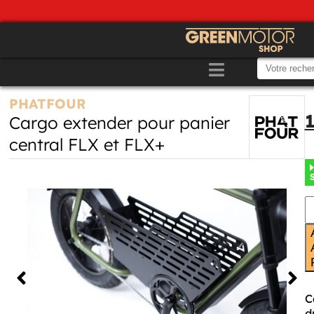
PHATFOUR
Cargo extender pour panier
central FLX et FLX+
C
d