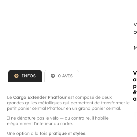
V
c
M
V
INFOS
0 AVIS
a
p
ê
Le
Cargo Extender Phatfour
est composé de deux
a
grandes grilles métalliques qui permettent de transformer le
petit panier central Phatfour en un grand panier central.
Il ne dénature pas le vélo — au contraire, il habille
élégamment l’intérieur du cadre.
Une option à la fois
pratique
et
stylée
.