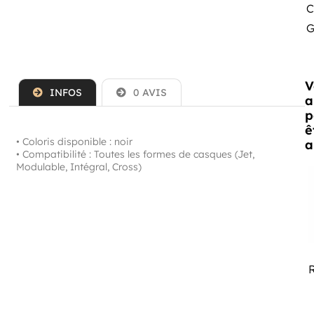
C
G
V
INFOS
0 AVIS
a
p
ê
• Coloris disponible : noir
a
• Compatibilité : Toutes les formes de casques (Jet,
Modulable, Intégral, Cross)
R