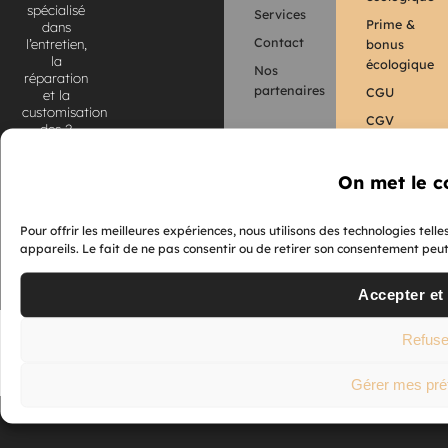
spécialisé
Services
Prime &
dans
Contact
bonus
l’entretien,
la
écologique
Nos
réparation
partenaires
CGU
et la
customisation
CGV
des 2
roues
électriques.
On met le c
Retrouvez
nos
coordonnées
Pour offrir les meilleures expériences, nous utilisons des technologies tel
et nos
appareils. Le fait de ne pas consentir ou de retirer son consentement peut 
horaires
d’ouverture.
Accepter et
Refuse
© 2023 GreenMotorShop – Paris, France. Tous droits réservés.
Gérer mes pré