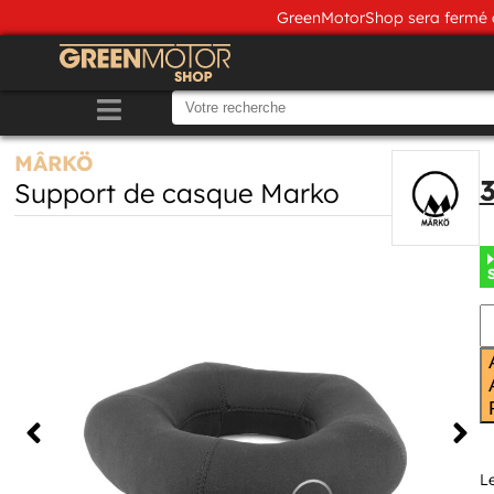
GreenMotorShop sera fermé du
MÂRKÖ
Support de casque Marko
L