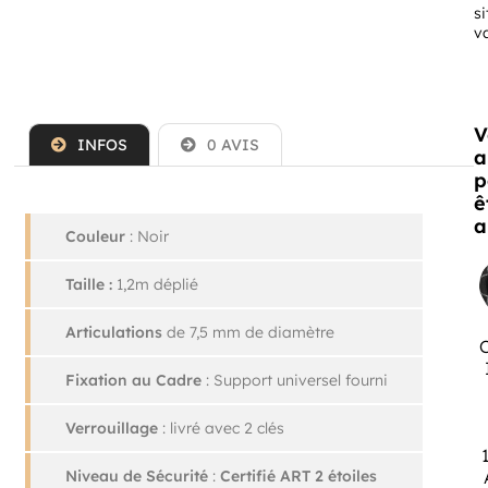
si
va
V
INFOS
0 AVIS
a
p
ê
a
Couleur
: Noir
Taille :
1,2m déplié
Articulations
de 7,5 mm de diamètre
Fixation au Cadre
: Support universel fourni
Verrouillage
: livré avec 2 clés
Niveau de Sécurité
:
Certifié ART 2 étoiles