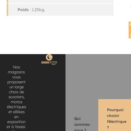
Poids
: 1.25kg.
Nos
magasins
vous
proposent
un large
choix de
scooters,
motos
électriques
Pourquoi
et eBikes
choisir
en
Qui
l’électrique
exposition
sommes-
et à l’essai.
?
nous ?