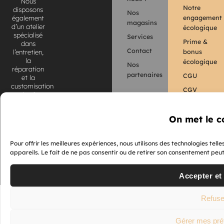
Nous
Notre
disposons
Nos
engagement
également
magasins
d’un atelier
écologique
spécialisé
Services
Prime &
dans
Contact
bonus
l’entretien,
la
écologique
Nos
réparation
partenaires
CGU
et la
customisation
CGV
des 2
roues
électriques.
On met le c
Retrouvez
nos
Pour offrir les meilleures expériences, nous utilisons des technologies tel
coordonnées
et nos
appareils. Le fait de ne pas consentir ou de retirer son consentement peut 
horaires
d’ouverture.
Accepter et
Refuse
Gérer mes pré
© 2023 GreenMotorShop – Paris, France. Tous droits réservés.