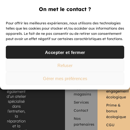
On met le contact ?
Nos
magasins
Pour offrir les meilleures expériences, nous utilisons des technologies
vous
telles que les cookies pour stocker et/ou accéder aux informations des
proposent
appareils. Le fait de ne pas consentir ou de retirer son consentement
un large
peut avoir un effet négatif sur certaines caractéristiques et fonctions.
choix de
scooters,
motos
Accepter et fermer
électriques
Pourquoi
et eBikes
Refuser
choisir
en
Qui
l’électrique
exposition
sommes-
et à l’essai.
?
Gérer mes préférences
nous ?
Nous
Notre
disposons
Nos
engagement
également
magasins
d’un atelier
écologique
spécialisé
Services
Prime &
dans
Contact
bonus
l’entretien,
la
écologique
Nos
réparation
partenaires
CGU
et la